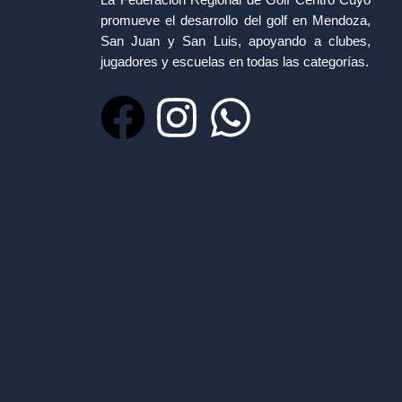
promueve el desarrollo del golf en Mendoza,
San Juan y San Luis, apoyando a clubes,
jugadores y escuelas en todas las categorías.
F
I
W
a
n
h
c
s
a
e
t
t
b
a
s
o
g
a
o
r
p