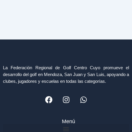
La Federación Regional de Golf Centro Cuyo promueve el
desarrollo del golf en Mendoza, San Juan y San Luis, apoyando a
clubes, jugadores y escuelas en todas las categorías.
F
I
W
a
n
h
c
s
a
e
t
t
Menú
b
a
s