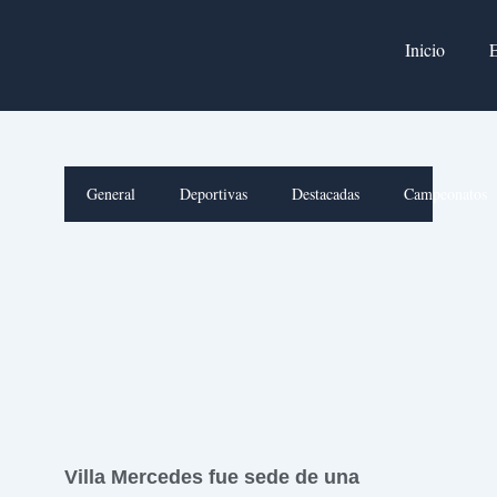
Ir
al
Inicio
E
contenido
General
Deportivas
Destacadas
Campeonatos
Villa Mercedes fue sede de una