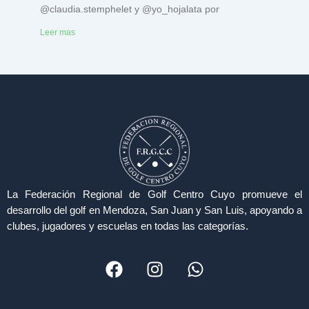
@claudia.stemphelet y @yo_hojalata por
Leer mas
La Federación Regional de Golf Centro Cuyo promueve el
desarrollo del golf en Mendoza, San Juan y San Luis, apoyando a
clubes, jugadores y escuelas en todas las categorías.
F
I
W
a
n
h
c
s
a