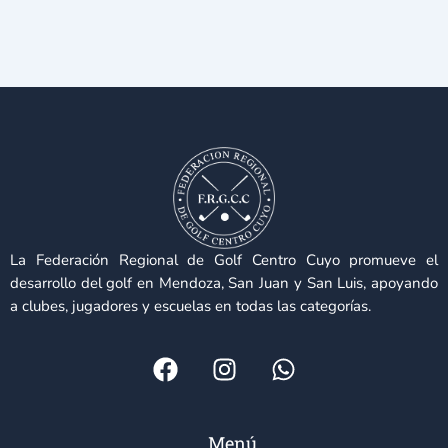
La Federación Regional de Golf Centro Cuyo promueve el
desarrollo del golf en Mendoza, San Juan y San Luis, apoyando
a clubes, jugadores y escuelas en todas las categorías.
F
I
W
a
n
h
c
s
a
e
t
t
Menú