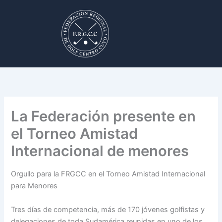
Ir
al
contenido
La Federación presente en
el Torneo Amistad
Internacional de menores
Orgullo para la FRGCC en el Torneo Amistad Internacional
para Menores
Tres días de competencia, más de 170 jóvenes golfistas y
delegaciones de toda Sudamérica reunidas en uno de los