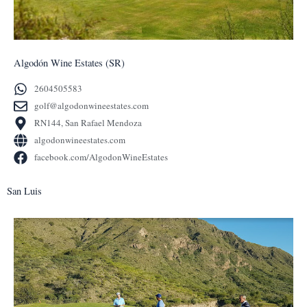
Algodón Wine Estates (SR)
2604505583
golf@algodonwineestates.com
RN144, San Rafael Mendoza
algodonwineestates.com
facebook.com/AlgodonWineEstates
San Luis