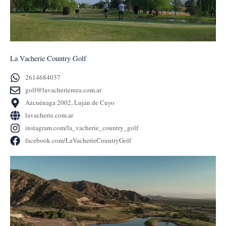
La Vacherie Country Golf
2614684037
golf@lavacheriemza.com.ar
Azcuénaga 2002, Luján de Cuyo
lavacherie.com.ar
instagram.com/la_vacherie_country_golf
facebook.com/LaVacherieCountryGolf