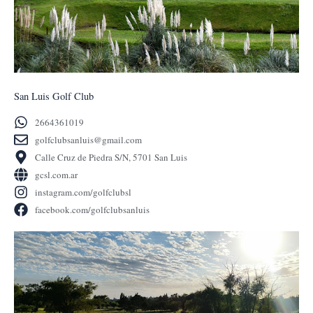
San Luis Golf Club
2664361019
golfclubsanluis@gmail.com
Calle Cruz de Piedra S/N, 5701 San Luis
gcsl.com.ar
instagram.com/golfclubsl
facebook.com/golfclubsanluis