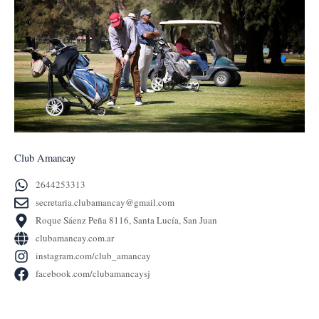
Club Amancay
2644253313
secretaria.clubamancay@gmail.com
Roque Sáenz Peña 8116, Santa Lucía, San Juan
clubamancay.com.ar
instagram.com/club_amancay
facebook.com/clubamancaysj