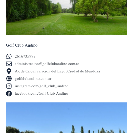
Golf Club Andino
2616735998
administracion@golfclubandino.com.ar
Av. de Circunvalacion del Lago, Ciudad de Mendoza
golfclubandino.com.ar
instagram.com/golf_club_andino
facebook.com/Golf-Club-Andino