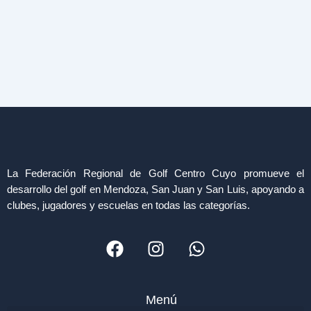
La Federación Regional de Golf Centro Cuyo promueve el
desarrollo del golf en Mendoza, San Juan y San Luis, apoyando a
clubes, jugadores y escuelas en todas las categorías.
F
I
W
a
n
h
c
s
a
e
t
t
Menú
b
a
s