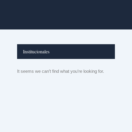
Ir
al
contenido
Institucionales
It seems we can’t find what you’re looking for.