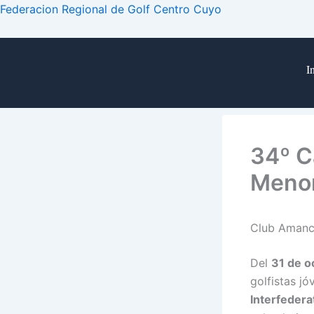
Ir
Federacion Regional de Golf Centro Cuyo
al
contenido
I
34º C
Menor
Club Amanca
Del
31 de o
golfistas j
Interfedera