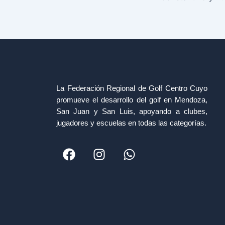
La Federación Regional de Golf Centro Cuyo
promueve el desarrollo del golf en Mendoza,
San Juan y San Luis, apoyando a clubes,
jugadores y escuelas en todas las categorías.
F
I
W
a
n
h
c
s
a
e
t
t
b
a
s
o
g
a
o
r
p