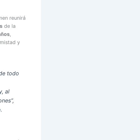
amen reunirá
s
de la
años
,
mistad y
 de todo
, al
ones”,
o
.