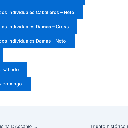
dos Individuales Caballeros – Neto
dos Individuales Da
mas
– Gross
dos Individuales Damas – Neto
s sábado
s domingo
Constantino y Luisina D’Ascanio entrenaron en la AAG