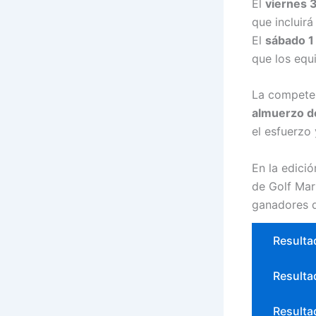
El
viernes 
que incluirá
El
sábado 1
que los equ
La competen
almuerzo d
el esfuerzo 
En la edició
de Golf Mar
ganadores d
Resulta
Resulta
Resulta