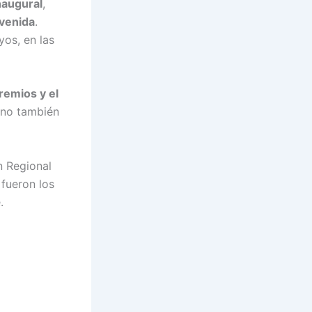
naugural
,
venida
.
yos, en las
remios y el
ino también
n Regional
 fueron los
.